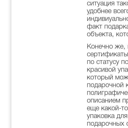
ситуация так
удобнее всег
индивиуальн
факт подарка
объекта, ко
Конечно же,
сертификаты
по статусу п
красивой упа
который можн
подарочной к
полиграфиче
описанием пр
еще какой-т
упаковка для
подарочных с