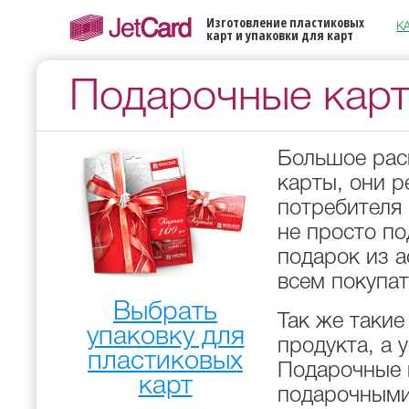
Skip to main content
Изготовление пластиковых
К
карт и упаковки для карт
Подарочные кар
Большое рас
карты, они 
потребителя 
не просто по
подарок из а
всем покупат
Выбрать
Так же такие
упаковку для
продукта, а 
пластиковых
Подарочные 
карт
подарочными